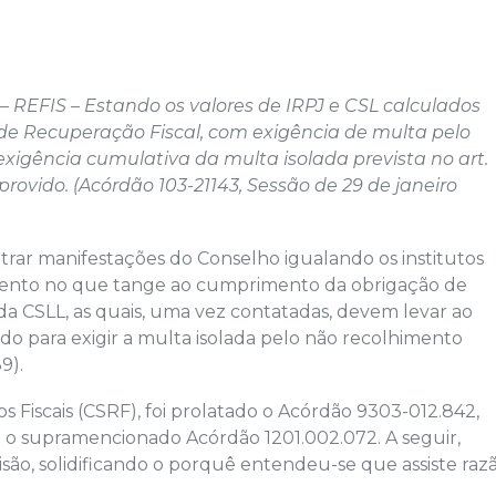
REFIS – Estando os valores de IRPJ e CSL calculados
de Recuperação Fiscal, com exigência de multa pelo
exigência cumulativa da multa isolada prevista no art.
so provido. (Acórdão 103-21143, Sessão de 29 de janeiro
rar manifestações do Conselho igualando os institutos
nto no que tange ao cumprimento da obrigação de
 da CSLL, as quais, uma vez contatadas, devem levar ao
o para exigir a multa isolada pelo não recolhimento
9).
 Fiscais (CSRF), foi prolatado o Acórdão 9303-012.842,
 o supramencionado Acórdão 1201.002.072. A seguir,
ão, solidificando o porquê entendeu-se que assiste raz