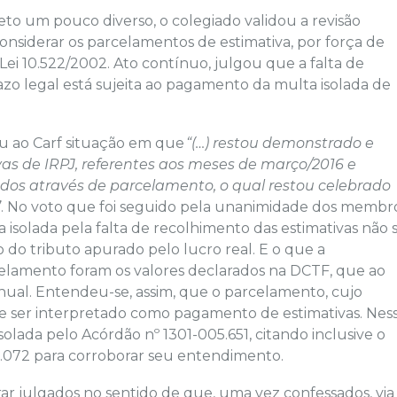
to um pouco diverso, o colegiado validou a revisão
considerar os parcelamentos de estimativa, por força de
Lei 10.522/2002. Ato contínuo, julgou que a falta de
zo legal está sujeita ao pagamento da multa isolada de
ou ao Carf situação em que
“(…) restou demonstrado e
as de IRPJ, referentes aos meses de março/2016 e
ados através de parcelamento, o qual restou celebrado
”
. No voto que foi seguido pela unanimidade dos membr
isolada pela falta de recolhimento das estimativas não 
do tributo apurado pelo lucro real. E o que a
elamento foram os valores declarados na DCTF, que ao
anual. Entendeu-se, assim, que o parcelamento, cujo
 ser interpretado como pagamento de estimativas. Nes
solada pelo Acórdão nº 1301-005.651, citando inclusive o
.072 para corroborar seu entendimento.
 julgados no sentido de que, uma vez confessados, via