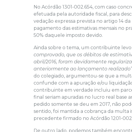
No Acórdão 1301-002.654, com caso concre
efetuada pela autoridade fiscal, para des
vedação expressa prevista no artigo 14 da 
pagamento das estimativas mensais no pra
50% daquele imposto devido.
Ainda sobre o tema, um contribuinte lev
comprovado, que os débitos de estimativ
abril/2016, foram devidamente regulariz
anteriormente ao lançamento realizado
do colegiado, argumentou-se que a multa 
confunde com a apuração e/ou liquidação 
contribuinte em verdade incluiu em parc
final seriam apuradas no lucro real base 
pedido somente se deu em 2017, não pode
sentido, foi mantida a cobrança da multa i
precedente firmado no Acórdão 1201-002
De outro lado, podemos também encontrar