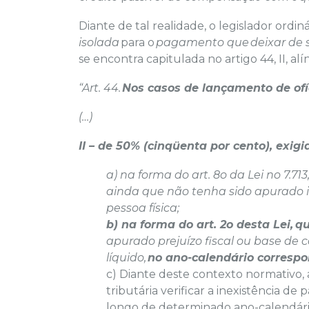
Diante de tal realidade, o legislador ord
isolada
para o
pagamento que
deixar de 
se encontra capitulada no artigo 44, II, alí
“Art. 44.
Nos casos de lançamento de ofíc
(…)
II – de 50% (cinqüenta por cento), exig
a) na forma do art. 8o da Lei no 7.7
ainda que não tenha sido apurado i
pessoa física;
b) na forma do art. 2o desta Lei,
qu
apurado prejuízo fiscal ou base de c
líquido,
no ano-calendário corresp
c) Diante deste contexto normativo,
tributária verificar a inexistência de
longo de determinado ano-calendário