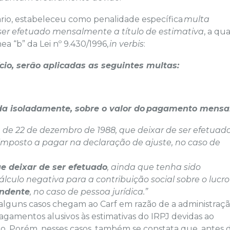
inário, estabeleceu como penalidade específica
multa
ser efetuado mensalmente a título de estimativa
, a qua
nea “b” da Lei nº 9.430/1996,
in verbis
:
io, serão aplicadas as seguintes multas:
ida isoladamente, sobre o valor do
pagamento mensa
13, de 22 de dezembro de 1988, que deixar de ser efetuado
mposto a pagar na declaração de ajuste, no caso de
e deixar de ser efetuado
, ainda que tenha sido
álculo negativa para a contribuição social sobre o lucro
ondente
, no caso de pessoa jurídica.”
 alguns casos chegam ao Carf em razão de a administraç
 pagamentos alusivos às estimativas do IRPJ devidas ao
. Porém, nesses casos, também se constata que, antes 