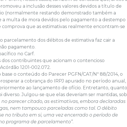
e promoveu a inclusão desses valores devidos a título de
ário (normalmente restando demonstrado também a
 e a multa de mora devidos pelo pagamento a destempo
nte comprova que as estimativas realmente encontram-se
o parcelamento dos débitos de estimativa faz cair a
 não pagamento.
cífico no Carf.
es dos contribuintes que acionam o contencioso
o Acórdão 1201-002.072.
 base o conteúdo do Parecer PGFN/CAT/Nº 88/2014, o
osperar a cobrança do IRPJ apurado no período anual,
teriormente ao lançamento de ofício. Entretanto, quant
oi diverso. Julgou-se que elas deveriam ser mantidas, sob
 no parecer citado, as estimativas, embora declaradas
agas, nem tampouco parceladas como tal. O débito
-se
no tributo em si, uma vez encerrado o período de
 no programa de parcelamento”
.