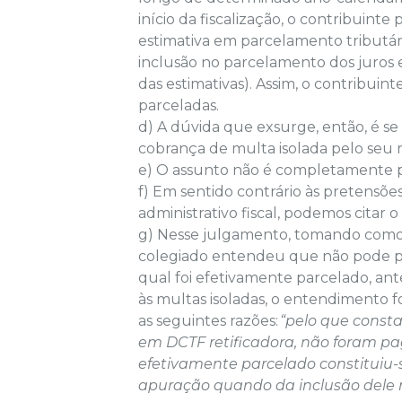
início da fiscalização, o contribuint
estimativa em parcelamento tribut
inclusão no parcelamento dos juros
das estimativas). Assim, o contribui
parceladas.
d) A dúvida que exsurge, então, é se 
cobrança de multa isolada pelo seu
e) O assunto não é completamente pa
f) Em sentido contrário às pretensõ
administrativo fiscal, podemos citar 
g) Nesse julgamento, tomando como
colegiado entendeu que não pode pr
qual foi efetivamente parcelado, an
às multas isoladas, o entendimento f
as seguintes razões:
“pelo que consta
em DCTF retificadora, não foram p
efetivamente parcelado constituiu
apuração quando da inclusão dele