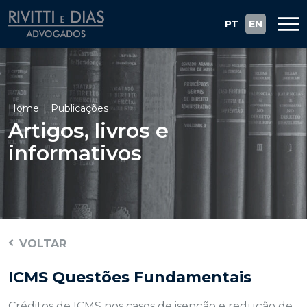
PT
EN
Home
Publicações
Artigos, livros e
informativos
VOLTAR
ICMS Questões Fundamentais
Créditos de ICMS nos casos de isenção e redução de