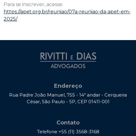
Para se inscrever, acesse:
https://apet.org.br/reuniao/07a-reuniao-da-apet-em-
2025/
Endereço
Rua Padre João Manuel, 755 - 14º andar - Cerqueira
César, São Paulo - SP, CEP 01411-001
Contato
Telefone
+55 (11) 3568-3168